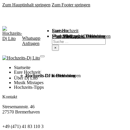
Zum Hauptinhalt springen
Zum Footer springen
Startseite
Eure Hochzeit
Über Mich
Music / Mixtapes
Hochzeitstipps
Hochzeit in Bremen
Hochzeit in Bremerhaven
Hochzeit in Cuxhaven
Hochzeit in Oldenburg
Hochzeits-DJ Kosten
Whatsapp
Suchen
Seite durchsuchen
Anfragen
×
Startseite
Eure Hochzeit
Hochzeits DJ in Bremen
Hochzeits DJ in Bremerhaven
Hochzeits DJ in Cuxhaven
Hochzeits DJ in Oldenburg
Hochzeits-DJ Kosten
Über Dj Lito
Musik Mixtapes
Hochzeits-Tipps
Kontakt
Stresemannstr. 46
27570 Bremerhaven
+49 (471) 41 83 110 3