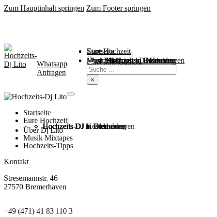
Zum Hauptinhalt springen
Zum Footer springen
Startseite
Eure Hochzeit
Über Mich
Music / Mixtapes
Hochzeitstipps
Hochzeit in Bremen
Hochzeit in Bremerhaven
Hochzeit in Cuxhaven
Hochzeit in Oldenburg
Hochzeits-DJ Kosten
Whatsapp
Suchen
Seite durchsuchen
Anfragen
×
Startseite
Eure Hochzeit
Hochzeits DJ in Bremen
Hochzeits DJ in Bremerhaven
Hochzeits DJ in Cuxhaven
Hochzeits DJ in Oldenburg
Hochzeits-DJ Kosten
Über Dj Lito
Musik Mixtapes
Hochzeits-Tipps
Kontakt
Stresemannstr. 46
27570 Bremerhaven
+49 (471) 41 83 110 3