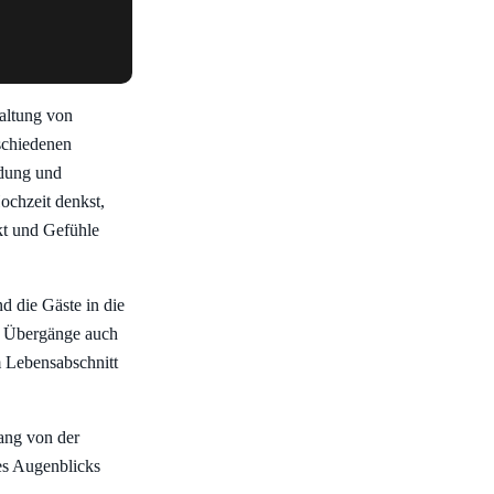
taltung von
schiedenen
ndung und
ochzeit denkst,
ckt und Gefühle
d die Gäste in die
e Übergänge auch
 Lebensabschnitt
ang von der
es Augenblicks