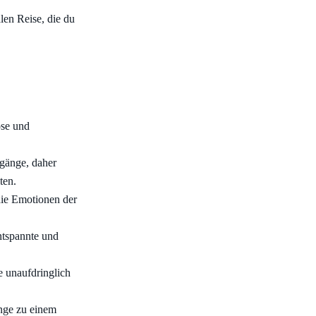
len Reise, die du
ose und
rgänge, daher
ten.
die Emotionen der
ntspannte und
 unaufdringlich
nge zu einem