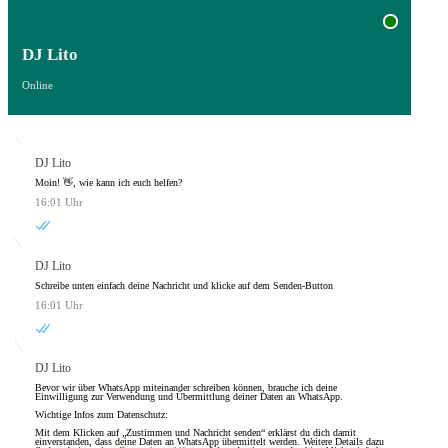
DJ Lito
Online
DJ Lito
Moin! 👋, wie kann ich euch helfen?
16:01 Uhr
DJ Lito
Schreibe unten einfach deine Nachricht und klicke auf dem Senden-Button
16:01 Uhr
DJ Lito
Bevor wir über WhatsApp miteinander schreiben können, brauche ich deine
Einwilligung zur Verwendung und Übermittlung deiner Daten an WhatsApp.
Wichtige Infos zum Datenschutz:
Mit dem Klicken auf „Zustimmen und Nachricht senden“ erklärst du dich damit
einverstanden, dass deine Daten an WhatsApp übermittelt werden. Weitere Details dazu