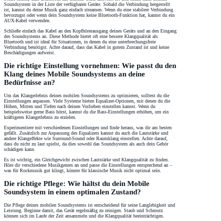
Soundsystem in der Liste der verfügbaren Geräte. Sobald die Verbindung hergestellt
ist, kannst du deine Musik ganz einfach streamen. Wenn du eine stabilere Verbindung
bevorzugst oder wenn dein Soundsystem keine Bluetooth-Funktion hat, kannst du ein
AUX-Kabel verwenden.
Schließe einfach das Kabel an den Kopfhörerausgang deines Geräts und an den Eingang
des Soundsystems an. Diese Methode bietet oft eine bessere Klangqualität als
Bluetooth und ist ideal für Situationen, in denen du eine unterbrechungsfreie
Verbindung benötigst. Achte darauf, dass das Kabel in gutem Zustand ist und keine
Beschädigungen aufweist.
Die richtige Einstellung vornehmen: Wie passt du den
Klang deines Mobile Soundsystems an deine
Bedürfnisse an?
Um das Klangerlebnis deines mobilen Soundsystems zu optimieren, solltest du die
Einstellungen anpassen. Viele Systeme bieten Equalizer-Optionen, mit denen du die
Höhen, Mitten und Tiefen nach deinen Vorlieben einstellen kannst. Wenn du
beispielsweise gerne Bass hörst, kannst du die Bass-Einstellungen erhöhen, um ein
kräftigeres Klangerlebnis zu erzielen.
Experimentiere mit verschiedenen Einstellungen und finde heraus, was dir am besten
gefällt. Zusätzlich zur Anpassung des Equalizers kannst du auch die Lautstärke und
andere Klangeffekte wie Surround-Sound oder Raumklang einstellen. Achte darauf,
dass du nicht zu laut spielst, da dies sowohl das Soundsystem als auch dein Gehör
schädigen kann.
Es ist wichtig, ein Gleichgewicht zwischen Lautstärke und Klangqualität zu finden.
Höre dir verschiedene Musikgenres an und passe die Einstellungen entsprechend an –
was für Rockmusik gut klingt, könnte für klassische Musik nicht optimal sein.
Die richtige Pflege: Wie hältst du dein Mobile
Soundsystem in einem optimalen Zustand?
Die Pflege deines mobilen Soundsystems ist entscheidend für seine Langlebigkeit und
Leistung. Beginne damit, das Gerät regelmäßig zu reinigen. Staub und Schmutz
können sich im Laufe der Zeit ansammeln und die Klangqualität beeinträchtigen.