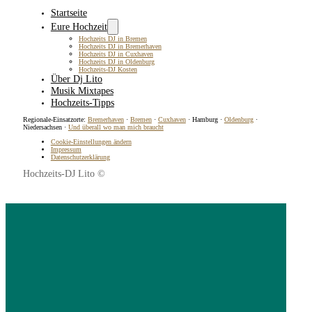
Startseite
Eure Hochzeit
Hochzeits DJ in Bremen
Hochzeits DJ in Bremerhaven
Hochzeits DJ in Cuxhaven
Hochzeits DJ in Oldenburg
Hochzeits-DJ Kosten
Über Dj Lito
Musik Mixtapes
Hochzeits-Tipps
Regionale-Einsatzorte:
Bremerhaven
·
Bremen
·
Cuxhaven
· Hamburg ·
Oldenburg
·
Niedersachsen ·
Und überall wo man mich braucht
Cookie-Einstellungen ändern
Impressum
Datenschutzerklärung
Hochzeits-DJ Lito ©