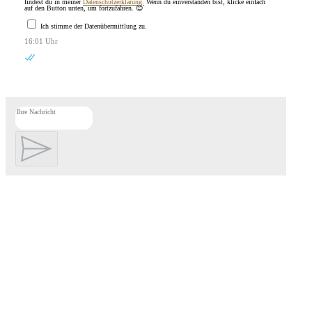
findest du in meiner
Datenschutzerklärung.
Wenn du einverstanden bist, klicke einfach
auf den Button unten, um fortzufahren. 😊
Ich stimme der Datenübermittlung zu.
16:01 Uhr