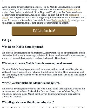
Wenn du mehr darüber erfahren möchtest, wie du Mobile Soundsysteme optimal
nutzen kannst, solltest du unbedingt einen Blick auf die Seite
hochzeitsdj-lito.de
werfen. Dort findest du viele nützliche Tipps und Tricks, um das Beste aus deinem
Soundsystem herauszuholen. Außerdem kannst du dich auf der Seite
hochzeitsdj-
lito.de
über die perfekte musikalische Begleitung für deine Hochzeit informieren. Und
wenn du bereits ein Konto hast, kannst du dich auf
hochzeitsdj-lito.de
einloggen und
noch mehr interessante Artikel zum Thema Soundsysteme entdecken.
DJ Lito buchen!
FAQs
Was ist ein Mobile Soundsystem?
Ein Mobile Soundsystem ist ein tragbares Audiosystem, das es dir ermöglicht, Musik
und andere Audioinhalte unterwegs zu hören. Es kann verschiedene Formen annehmen,
wie z.B. Bluetooth-Lautsprecher, tragbare Radios oder Boomboxen.
Wie kann ich mein Mobile Soundsystem optimal nutzen?
Um dein Mobile Soundsystem optimal zu nutzen, solltest du sicherstellen, dass es
vollständig aufgeladen ist, die richtigen Einstellungen für den Klang vornimmst und
die Verbindungsmöglichkeiten wie Bluetooth oder Kabel nutzt, um deine Musikquelle
anzuschließen.
Welche Vorteile bietet ein Mobile Soundsystem?
Ein Mobile Soundsystem bietet dir die Flexibilität, deine Lieblingsmusik überall hin
mitzunehmen, sei es beim Picknick im Park, am Strand oder auf einer Party. Es
ermöglicht dir auch, deine Musik drahtlos von deinem Smartphone oder anderen
Geräten zu streamen.
Wie pflege ich mein Mobile Soundsystem?