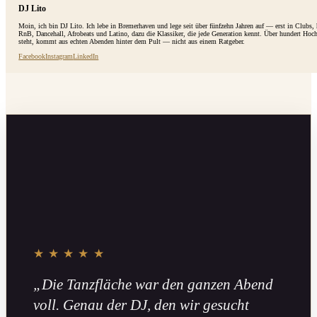
DJ Lito
Moin, ich bin DJ Lito. Ich lebe in Bremerhaven und lege seit über fünfzehn Jahren auf — erst in Clubs
RnB, Dancehall, Afrobeats und Latino, dazu die Klassiker, die jede Generation kennt. Über hundert Hoc
steht, kommt aus echten Abenden hinter dem Pult — nicht aus einem Ratgeber.
Facebook
Instagram
LinkedIn
★★★★★
„Die Tanzfläche war den ganzen Abend
voll. Genau der DJ, den wir gesucht