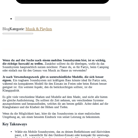
Blog
Kategorie:
Musik & Playlists
Wenn du auf der Suche nach einem mobilen Soundsystem bist, ist es wichtig,
die richtige Auswahl zu treffen.
Zunächst solltest du dir überlegen, wofür du das
Soundsystem hauptsächlich nutzen möchtest. Planst du, es für Partys, beim Camping
oder einfach nur für den Genuss von Musik zu Hause zu verwenden?
Je nach Verwendungszweck gibt es unterschiedliche Modelle, die sich besser
eignen.
Ein tragbares Soundsystem mit kräftigem Bass könnte ideal für Partys sein,
während ein kompakteres Modell für den Einsatz im Freien oder beim Reisen besser
geeignet ist. Ein weiterer Aspekt, den du berücksichtigen solltest, ist die
Klangqualität.
Es gibt viele verschiedene Marken und Modelle auf dem Markt, und nicht alle bieten
die gleiche Audioleistung. Du solltest dir Zeit nehmen, um verschiedene Systeme
auszuprobieren und herauszufinden, welches dir am besten gefällt. Achte dabei auf die
Klangbalance und die Klarheit der Höhen und Tiefen.
Wenn du die Möglichkeit hast, höre dir das Soundsystem in einer realistischen
Umgebung an, um einen besseren Eindruck von seiner Leistung zu bekommen.
Key Takeaways
Wähle ein Mobile Soundsystem, das zu deinen Bedürfnissen und Aktivitäten
passt, z.B. wasserdicht für den Outdoor-Einsatz oder kompakt für unterwegs.