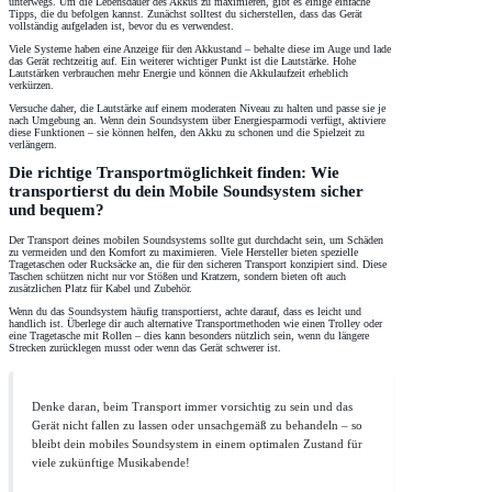
unterwegs. Um die Lebensdauer des Akkus zu maximieren, gibt es einige einfache
Tipps, die du befolgen kannst. Zunächst solltest du sicherstellen, dass das Gerät
vollständig aufgeladen ist, bevor du es verwendest.
Viele Systeme haben eine Anzeige für den Akkustand – behalte diese im Auge und lade
das Gerät rechtzeitig auf. Ein weiterer wichtiger Punkt ist die Lautstärke. Hohe
Lautstärken verbrauchen mehr Energie und können die Akkulaufzeit erheblich
verkürzen.
Versuche daher, die Lautstärke auf einem moderaten Niveau zu halten und passe sie je
nach Umgebung an. Wenn dein Soundsystem über Energiesparmodi verfügt, aktiviere
diese Funktionen – sie können helfen, den Akku zu schonen und die Spielzeit zu
verlängern.
Die richtige Transportmöglichkeit finden: Wie
transportierst du dein Mobile Soundsystem sicher
und bequem?
Der Transport deines mobilen Soundsystems sollte gut durchdacht sein, um Schäden
zu vermeiden und den Komfort zu maximieren. Viele Hersteller bieten spezielle
Tragetaschen oder Rucksäcke an, die für den sicheren Transport konzipiert sind. Diese
Taschen schützen nicht nur vor Stößen und Kratzern, sondern bieten oft auch
zusätzlichen Platz für Kabel und Zubehör.
Wenn du das Soundsystem häufig transportierst, achte darauf, dass es leicht und
handlich ist. Überlege dir auch alternative Transportmethoden wie einen Trolley oder
eine Tragetasche mit Rollen – dies kann besonders nützlich sein, wenn du längere
Strecken zurücklegen musst oder wenn das Gerät schwerer ist.
Denke daran, beim Transport immer vorsichtig zu sein und das
Gerät nicht fallen zu lassen oder unsachgemäß zu behandeln – so
bleibt dein mobiles Soundsystem in einem optimalen Zustand für
viele zukünftige Musikabende!