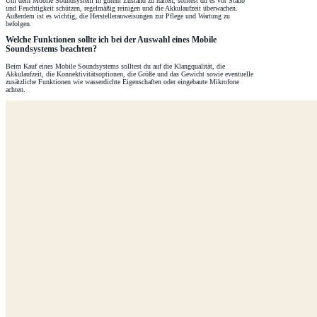
Um dein Mobile Soundsystem in gutem Zustand zu halten, solltest du es vor Staub
und Feuchtigkeit schützen, regelmäßig reinigen und die Akkulaufzeit überwachen.
Außerdem ist es wichtig, die Herstelleranweisungen zur Pflege und Wartung zu
befolgen.
Welche Funktionen sollte ich bei der Auswahl eines Mobile
Soundsystems beachten?
Beim Kauf eines Mobile Soundsystems solltest du auf die Klangqualität, die
Akkulaufzeit, die Konnektivitätsoptionen, die Größe und das Gewicht sowie eventuelle
zusätzliche Funktionen wie wasserdichte Eigenschaften oder eingebaute Mikrofone
achten.