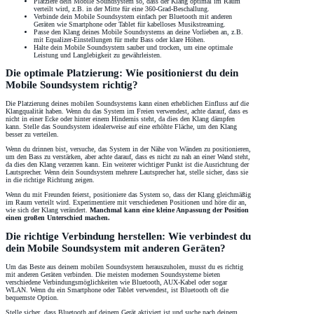
Platziere dein Mobile Soundsystem so, dass der Klang optimal im Raum
verteilt wird, z.B. in der Mitte für eine 360-Grad-Beschallung.
Verbinde dein Mobile Soundsystem einfach per Bluetooth mit anderen
Geräten wie Smartphone oder Tablet für kabelloses Musikstreaming.
Passe den Klang deines Mobile Soundsystems an deine Vorlieben an, z.B.
mit Equalizer-Einstellungen für mehr Bass oder klare Höhen.
Halte dein Mobile Soundsystem sauber und trocken, um eine optimale
Leistung und Langlebigkeit zu gewährleisten.
Die optimale Platzierung: Wie positionierst du dein
Mobile Soundsystem richtig?
Die Platzierung deines mobilen Soundsystems kann einen erheblichen Einfluss auf die
Klangqualität haben. Wenn du das System im Freien verwendest, achte darauf, dass es
nicht in einer Ecke oder hinter einem Hindernis steht, da dies den Klang dämpfen
kann. Stelle das Soundsystem idealerweise auf eine erhöhte Fläche, um den Klang
besser zu verteilen.
Wenn du drinnen bist, versuche, das System in der Nähe von Wänden zu positionieren,
um den Bass zu verstärken, aber achte darauf, dass es nicht zu nah an einer Wand steht,
da dies den Klang verzerren kann. Ein weiterer wichtiger Punkt ist die Ausrichtung der
Lautsprecher. Wenn dein Soundsystem mehrere Lautsprecher hat, stelle sicher, dass sie
in die richtige Richtung zeigen.
Wenn du mit Freunden feierst, positioniere das System so, dass der Klang gleichmäßig
im Raum verteilt wird. Experimentiere mit verschiedenen Positionen und höre dir an,
wie sich der Klang verändert.
Manchmal kann eine kleine Anpassung der Position
einen großen Unterschied machen.
Die richtige Verbindung herstellen: Wie verbindest du
dein Mobile Soundsystem mit anderen Geräten?
Um das Beste aus deinem mobilen Soundsystem herauszuholen, musst du es richtig
mit anderen Geräten verbinden. Die meisten modernen Soundsysteme bieten
verschiedene Verbindungsmöglichkeiten wie Bluetooth, AUX-Kabel oder sogar
WLAN. Wenn du ein Smartphone oder Tablet verwendest, ist Bluetooth oft die
bequemste Option.
Stelle sicher, dass Bluetooth auf deinem Gerät aktiviert ist und suche nach deinem