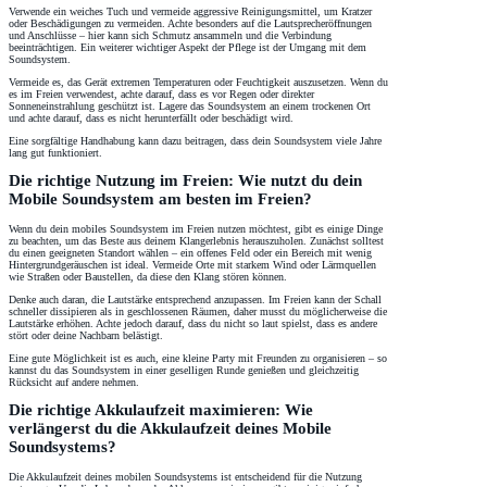
Verwende ein weiches Tuch und vermeide aggressive Reinigungsmittel, um Kratzer
oder Beschädigungen zu vermeiden. Achte besonders auf die Lautsprecheröffnungen
und Anschlüsse – hier kann sich Schmutz ansammeln und die Verbindung
beeinträchtigen. Ein weiterer wichtiger Aspekt der Pflege ist der Umgang mit dem
Soundsystem.
Vermeide es, das Gerät extremen Temperaturen oder Feuchtigkeit auszusetzen. Wenn du
es im Freien verwendest, achte darauf, dass es vor Regen oder direkter
Sonneneinstrahlung geschützt ist. Lagere das Soundsystem an einem trockenen Ort
und achte darauf, dass es nicht herunterfällt oder beschädigt wird.
Eine sorgfältige Handhabung kann dazu beitragen, dass dein Soundsystem viele Jahre
lang gut funktioniert.
Die richtige Nutzung im Freien: Wie nutzt du dein
Mobile Soundsystem am besten im Freien?
Wenn du dein mobiles Soundsystem im Freien nutzen möchtest, gibt es einige Dinge
zu beachten, um das Beste aus deinem Klangerlebnis herauszuholen. Zunächst solltest
du einen geeigneten Standort wählen – ein offenes Feld oder ein Bereich mit wenig
Hintergrundgeräuschen ist ideal. Vermeide Orte mit starkem Wind oder Lärmquellen
wie Straßen oder Baustellen, da diese den Klang stören können.
Denke auch daran, die Lautstärke entsprechend anzupassen. Im Freien kann der Schall
schneller dissipieren als in geschlossenen Räumen, daher musst du möglicherweise die
Lautstärke erhöhen. Achte jedoch darauf, dass du nicht so laut spielst, dass es andere
stört oder deine Nachbarn belästigt.
Eine gute Möglichkeit ist es auch, eine kleine Party mit Freunden zu organisieren – so
kannst du das Soundsystem in einer geselligen Runde genießen und gleichzeitig
Rücksicht auf andere nehmen.
Die richtige Akkulaufzeit maximieren: Wie
verlängerst du die Akkulaufzeit deines Mobile
Soundsystems?
Die Akkulaufzeit deines mobilen Soundsystems ist entscheidend für die Nutzung