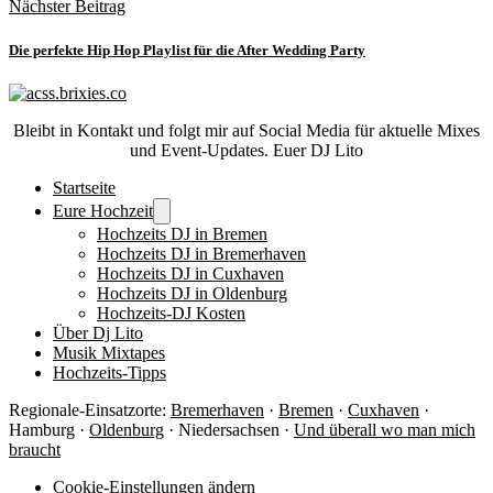
Nächster Beitrag
Die perfekte Hip Hop Playlist für die After Wedding Party
Bleibt in Kontakt und folgt mir auf Social Media für aktuelle Mixes
und Event-Updates. Euer DJ Lito
Startseite
Eure Hochzeit
Hochzeits DJ in Bremen
Hochzeits DJ in Bremerhaven
Hochzeits DJ in Cuxhaven
Hochzeits DJ in Oldenburg
Hochzeits-DJ Kosten
Über Dj Lito
Musik Mixtapes
Hochzeits-Tipps
Regionale-Einsatzorte:
Bremerhaven
·
Bremen
·
Cuxhaven
·
Hamburg ·
Oldenburg
· Niedersachsen ·
Und überall wo man mich
braucht
Cookie-Einstellungen ändern