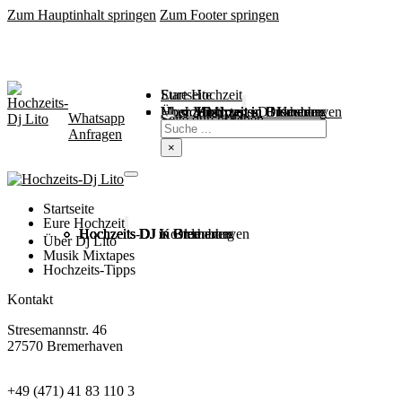
Zum Hauptinhalt springen
Zum Footer springen
Startseite
Eure Hochzeit
Über Mich
Music / Mixtapes
Hochzeitstipps
Hochzeit in Bremen
Hochzeit in Bremerhaven
Hochzeit in Cuxhaven
Hochzeit in Oldenburg
Hochzeits-DJ Kosten
Whatsapp
Suchen
Seite durchsuchen
Anfragen
×
Startseite
Eure Hochzeit
Hochzeits DJ in Bremen
Hochzeits DJ in Bremerhaven
Hochzeits DJ in Cuxhaven
Hochzeits DJ in Oldenburg
Hochzeits-DJ Kosten
Über Dj Lito
Musik Mixtapes
Hochzeits-Tipps
Kontakt
Stresemannstr. 46
27570 Bremerhaven
+49 (471) 41 83 110 3