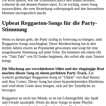
Du wirst spüren, wie die Emotionen durch den Raum strömen,
während du mit deinem Partner tanzt. Es ist wichtig, einen Song
auszuwählen, der eure Beziehung widerspiegelt und den besonderen
Moment unvergesslich macht.
Upbeat Reggaeton-Songs für die Party-
Stimmung
Wenn es darum geht, die Party richtig in Schwung zu bringen, sind
Reggaeton-Songs unschlagbar. Diese Musikrichtung hat in den
letzten Jahren enorm an Popularität gewonnen und sorgt für eine
ausgelassene Stimmung auf jeder Feier. Du könntest mit einem Hit
wie “Taki Taki” von DJ Snake beginnen, der sofort alle zum Tanzen
bringt.
Die Mischung aus verschiedenen Stilen und der eingängige Beat
machen diesen Song zu einem perfekten Party-Track.
Ein
weiterer großartiger Reggaeton-Song ist “Dákiti” von Bad Bunny
und Jhay Cortez. Dieser Song hat einen hypnotisierenden Rhythmus
und wird deine Gäste dazu bringen, sich auf der Tanzfläche zu
bewegen.
Reggaeton ist nicht nur Musik; es ist ein Lebensgefühl, das Spaß
und Freude ausstrahlt. Wenn du diese Songs in deine Playlist