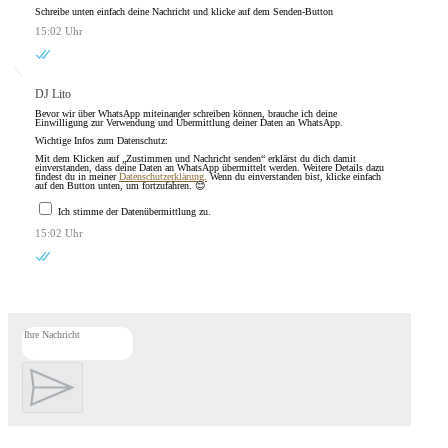
Schreibe unten einfach deine Nachricht und klicke auf dem Senden-Button
15:02 Uhr
DJ Lito
Bevor wir über WhatsApp miteinander schreiben können, brauche ich deine
Einwilligung zur Verwendung und Übermittlung deiner Daten an WhatsApp.
Wichtige Infos zum Datenschutz:
Mit dem Klicken auf „Zustimmen und Nachricht senden“ erklärst du dich damit
einverstanden, dass deine Daten an WhatsApp übermittelt werden. Weitere Details dazu
findest du in meiner
Datenschutzerklärung.
Wenn du einverstanden bist, klicke einfach
auf den Button unten, um fortzufahren. 😊
Ich stimme der Datenübermittlung zu.
15:02 Uhr