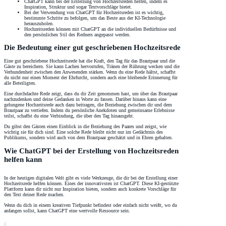
ChatGPT kann bei der Erstellung von Hochzeitsreden helfen, indem es
Inspiration, Struktur und sogar Textvorschläge bietet.
Bei der Verwendung von ChatGPT für Hochzeitsreden ist es wichtig,
bestimmte Schritte zu befolgen, um das Beste aus der KI-Technologie
herauszuholen.
Hochzeitsreden können mit ChatGPT an die individuellen Bedürfnisse und
den persönlichen Stil des Redners angepasst werden.
Die Bedeutung einer gut geschriebenen Hochzeitsrede
Eine gut geschriebene Hochzeitsrede hat die Kraft, den Tag für das Brautpaar und die
Gäste zu bereichern. Sie kann Lachen hervorrufen, Tränen der Rührung wecken und die
Verbundenheit zwischen den Anwesenden stärken. Wenn du eine Rede hältst, schaffst
du nicht nur einen Moment der Ehrfurcht, sondern auch eine bleibende Erinnerung für
alle Beteiligten.
Eine durchdachte Rede zeigt, dass du dir Zeit genommen hast, um über das Brautpaar
nachzudenken und deine Gedanken in Worte zu fassen. Darüber hinaus kann eine
gelungene Hochzeitsrede auch dazu beitragen, die Beziehung zwischen dir und dem
Brautpaar zu vertiefen. Indem du persönliche Anekdoten und gemeinsame Erlebnisse
teilst, schaffst du eine Verbindung, die über den Tag hinausgeht.
Du gibst den Gästen einen Einblick in die Beziehung des Paares und zeigst, wie
wichtig sie für dich sind. Eine solche Rede bleibt nicht nur im Gedächtnis des
Publikums, sondern wird auch von dem Brautpaar geschätzt und in Ehren gehalten.
Wie ChatGPT bei der Erstellung von Hochzeitsreden
helfen kann
In der heutigen digitalen Welt gibt es viele Werkzeuge, die dir bei der Erstellung einer
Hochzeitsrede helfen können. Eines der innovativsten ist ChatGPT. Diese KI-gestützte
Plattform kann dir nicht nur Inspiration bieten, sondern auch konkrete Vorschläge für
den Text deiner Rede machen.
Wenn du dich in einem kreativen Tiefpunkt befindest oder einfach nicht weißt, wo du
anfangen sollst, kann ChatGPT eine wertvolle Ressource sein.