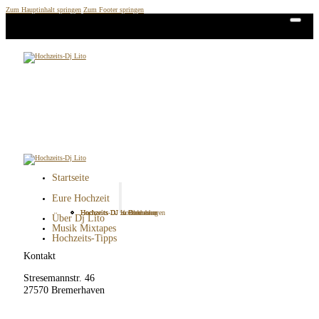
Zum Hauptinhalt springen
Zum Footer springen
Startseite
Eure Hochzeit
Hochzeits DJ in Bremen
Hochzeits DJ in Bremerhaven
Hochzeits DJ in Cuxhaven
Hochzeits DJ in Oldenburg
Hochzeits-DJ Kosten
Über Dj Lito
Musik Mixtapes
Hochzeits-Tipps
Kontakt
Stresemannstr. 46
27570 Bremerhaven