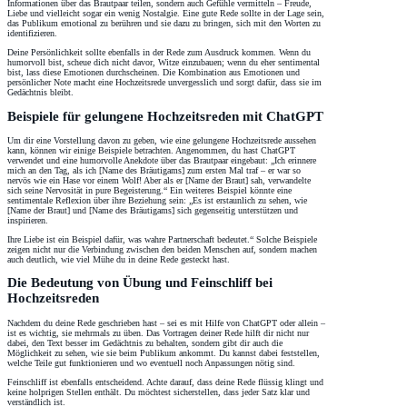
Informationen über das Brautpaar teilen, sondern auch Gefühle vermitteln – Freude,
Liebe und vielleicht sogar ein wenig Nostalgie. Eine gute Rede sollte in der Lage sein,
das Publikum emotional zu berühren und sie dazu zu bringen, sich mit den Worten zu
identifizieren.
Deine Persönlichkeit sollte ebenfalls in der Rede zum Ausdruck kommen. Wenn du
humorvoll bist, scheue dich nicht davor, Witze einzubauen; wenn du eher sentimental
bist, lass diese Emotionen durchscheinen. Die Kombination aus Emotionen und
persönlicher Note macht eine Hochzeitsrede unvergesslich und sorgt dafür, dass sie im
Gedächtnis bleibt.
Beispiele für gelungene Hochzeitsreden mit ChatGPT
Um dir eine Vorstellung davon zu geben, wie eine gelungene Hochzeitsrede aussehen
kann, können wir einige Beispiele betrachten. Angenommen, du hast ChatGPT
verwendet und eine humorvolle Anekdote über das Brautpaar eingebaut: „Ich erinnere
mich an den Tag, als ich [Name des Bräutigams] zum ersten Mal traf – er war so
nervös wie ein Hase vor einem Wolf! Aber als er [Name der Braut] sah, verwandelte
sich seine Nervosität in pure Begeisterung.“ Ein weiteres Beispiel könnte eine
sentimentale Reflexion über ihre Beziehung sein: „Es ist erstaunlich zu sehen, wie
[Name der Braut] und [Name des Bräutigams] sich gegenseitig unterstützen und
inspirieren.
Ihre Liebe ist ein Beispiel dafür, was wahre Partnerschaft bedeutet.“ Solche Beispiele
zeigen nicht nur die Verbindung zwischen den beiden Menschen auf, sondern machen
auch deutlich, wie viel Mühe du in deine Rede gesteckt hast.
Die Bedeutung von Übung und Feinschliff bei
Hochzeitsreden
Nachdem du deine Rede geschrieben hast – sei es mit Hilfe von ChatGPT oder allein –
ist es wichtig, sie mehrmals zu üben. Das Vortragen deiner Rede hilft dir nicht nur
dabei, den Text besser im Gedächtnis zu behalten, sondern gibt dir auch die
Möglichkeit zu sehen, wie sie beim Publikum ankommt. Du kannst dabei feststellen,
welche Teile gut funktionieren und wo eventuell noch Anpassungen nötig sind.
Feinschliff ist ebenfalls entscheidend. Achte darauf, dass deine Rede flüssig klingt und
keine holprigen Stellen enthält. Du möchtest sicherstellen, dass jeder Satz klar und
verständlich ist.