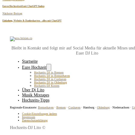
Euren Hochzeitsstil mit ChatGPT finden
Nächster Beitrag
Einladung, Website & Dankeskarten – alles mit ChatGPT
Bleibt in Kontakt und folgt mir auf Social Media für aktuelle Mixes un
Euer DJ Lito
Startseite
Eure Hochzeit
Hochzeits DJ in Bremen
Hochzeits DJ in Bremerhaven
Hochzeits DJ in Cuxhaven
Hochzeits DJ in Oldenburg
Hochzeits-DJ Kosten
Über Dj Lito
Musik Mixtapes
Hochzeits-Tipps
Regionale-Einsatzorte:
Bremerhaven
·
Bremen
·
Cuxhaven
· Hamburg ·
Oldenburg
· Niedersachsen ·
Un
Cookie-Einstellungen ändern
Impressum
Datenschutzerklärung
Hochzeits-DJ Lito ©