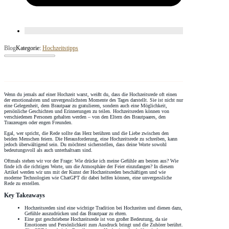
Blog
Kategorie:
Hochzeitstipps
Wenn du jemals auf einer Hochzeit warst, weißt du, dass die Hochzeitsrede oft einen
der emotionalsten und unvergesslichsten Momente des Tages darstellt. Sie ist nicht nur
eine Gelegenheit, dem Brautpaar zu gratulieren, sondern auch eine Möglichkeit,
persönliche Geschichten und Erinnerungen zu teilen. Hochzeitsreden können von
verschiedenen Personen gehalten werden – von den Eltern des Brautpaares, den
Trauzeugen oder engen Freunden.
Egal, wer spricht, die Rede sollte das Herz berühren und die Liebe zwischen den
beiden Menschen feiern. Die Herausforderung, eine Hochzeitsrede zu schreiben, kann
jedoch überwältigend sein. Du möchtest sicherstellen, dass deine Worte sowohl
bedeutungsvoll als auch unterhaltsam sind.
Oftmals stehen wir vor der Frage: Wie drücke ich meine Gefühle am besten aus? Wie
finde ich die richtigen Worte, um die Atmosphäre der Feier einzufangen? In diesem
Artikel werden wir uns mit der Kunst der Hochzeitsreden beschäftigen und wie
moderne Technologien wie ChatGPT dir dabei helfen können, eine unvergessliche
Rede zu erstellen.
Key Takeaways
Hochzeitsreden sind eine wichtige Tradition bei Hochzeiten und dienen dazu,
Gefühle auszudrücken und das Brautpaar zu ehren.
Eine gut geschriebene Hochzeitsrede ist von großer Bedeutung, da sie
Emotionen und Persönlichkeit zum Ausdruck bringt und die Zuhörer berührt.