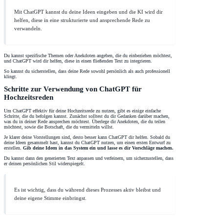
Mit ChatGPT kannst du deine Ideen eingeben und die KI wird dir
helfen, diese in eine strukturierte und ansprechende Rede zu
verwandeln.
Du kannst spezifische Themen oder Anekdoten angeben, die du einbeziehen möchtest,
und ChatGPT wird dir helfen, diese in einen fließenden Text zu integrieren.
So kannst du sicherstellen, dass deine Rede sowohl persönlich als auch professionell
klingt.
Schritte zur Verwendung von ChatGPT für
Hochzeitsreden
Um ChatGPT effektiv für deine Hochzeitsrede zu nutzen, gibt es einige einfache
Schritte, die du befolgen kannst. Zunächst solltest du dir Gedanken darüber machen,
was du in deiner Rede ansprechen möchtest. Überlege dir Anekdoten, die du teilen
möchtest, sowie die Botschaft, die du vermitteln willst.
Je klarer deine Vorstellungen sind, desto besser kann ChatGPT dir helfen. Sobald du
deine Ideen gesammelt hast, kannst du ChatGPT nutzen, um einen ersten Entwurf zu
erstellen.
Gib deine Ideen in das System ein und lasse es dir Vorschläge machen.
Du kannst dann den generierten Text anpassen und verfeinern, um sicherzustellen, dass
er deinen persönlichen Stil widerspiegelt.
Es ist wichtig, dass du während dieses Prozesses aktiv bleibst und
deine eigene Stimme einbringst.