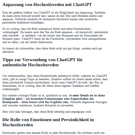
Anpassung von Hochzeitsreden mit ChatGPT
Eine der größten Stärken von ChatGPT ist die Möglichkeit zur Anpassung. Nachdem
du einen ersten Entwurf erstellt hast, kannst du den Text nach Belieben ändern und
anpassen. Vielleicht möchtest du bestimmte Abschnitte kürzen oder zusätzliche
persönliche Anekdoten hinzufügen.
Es ist wichtig, dass die Rede authentisch bleibt und deine Persönlichkeit
widerspiegelt. Du kannst auch den Ton der Rede anpassen – ob humorvoll, sentimental
oder ernsthaft – je nachdem, was am besten zum Brautpaar und zur Atmosphäre der
Hochzeit passt. ChatGPT bietet dir die Flexibilität, verschiedene Stile auszuprobieren
und zu sehen, was am besten funktioniert.
So kannst du sicherstellen, dass deine Rede nicht nur gut klingt, sondern auch gut
ankommt.
Tipps zur Verwendung von ChatGPT für
authentische Hochzeitsreden
Um sicherzustellen, dass deine Hochzeitsrede authentisch bleibt, während du ChatGPT
nutzt, gibt es einige Tipps zu beachten. Zunächst solltest du immer darauf achten, dass
deine persönliche Stimme durchscheint. Auch wenn ChatGPT dir hilft, den Text zu
formulieren, ist es wichtig, dass die Worte deine eigenen Gedanken und Gefühle
widerspiegeln.
Ein weiterer wichtiger Punkt ist es, spezifisch zu sein.
Je mehr Details du in deine
Eingaben gibst – wie besondere Erinnerungen oder Eigenschaften des
Brautpaares – desto besser wird das Ergebnis sein.
Vermeide allgemeine Aussagen
und versuche stattdessen, konkrete Beispiele zu verwenden.
Dies wird dazu beitragen, dass deine Rede lebendig und einprägsam wird.
Die Rolle von Emotionen und Persönlichkeit in
Hochzeitsreden
Emotionen spielen eine zentrale Rolle in jeder Hochzeitsrede. Du möchtest nicht nur