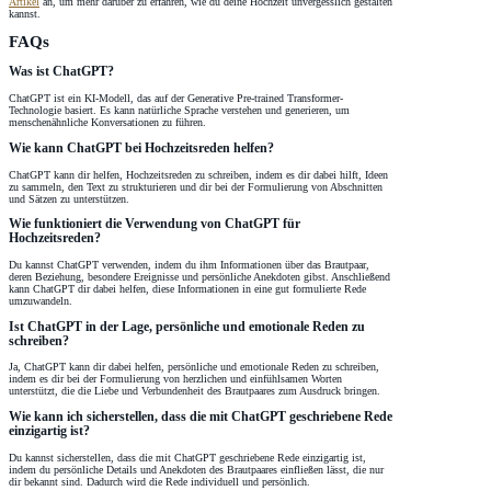
Artikel
an, um mehr darüber zu erfahren, wie du deine Hochzeit unvergesslich gestalten
kannst.
FAQs
Was ist ChatGPT?
ChatGPT ist ein KI-Modell, das auf der Generative Pre-trained Transformer-
Technologie basiert. Es kann natürliche Sprache verstehen und generieren, um
menschenähnliche Konversationen zu führen.
Wie kann ChatGPT bei Hochzeitsreden helfen?
ChatGPT kann dir helfen, Hochzeitsreden zu schreiben, indem es dir dabei hilft, Ideen
zu sammeln, den Text zu strukturieren und dir bei der Formulierung von Abschnitten
und Sätzen zu unterstützen.
Wie funktioniert die Verwendung von ChatGPT für
Hochzeitsreden?
Du kannst ChatGPT verwenden, indem du ihm Informationen über das Brautpaar,
deren Beziehung, besondere Ereignisse und persönliche Anekdoten gibst. Anschließend
kann ChatGPT dir dabei helfen, diese Informationen in eine gut formulierte Rede
umzuwandeln.
Ist ChatGPT in der Lage, persönliche und emotionale Reden zu
schreiben?
Ja, ChatGPT kann dir dabei helfen, persönliche und emotionale Reden zu schreiben,
indem es dir bei der Formulierung von herzlichen und einfühlsamen Worten
unterstützt, die die Liebe und Verbundenheit des Brautpaares zum Ausdruck bringen.
Wie kann ich sicherstellen, dass die mit ChatGPT geschriebene Rede
einzigartig ist?
Du kannst sicherstellen, dass die mit ChatGPT geschriebene Rede einzigartig ist,
indem du persönliche Details und Anekdoten des Brautpaares einfließen lässt, die nur
dir bekannt sind. Dadurch wird die Rede individuell und persönlich.