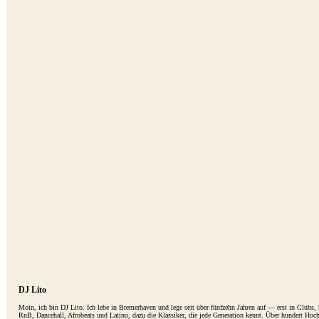
DJ Lito
Moin, ich bin DJ Lito. Ich lebe in Bremerhaven und lege seit über fünfzehn Jahren auf — erst in Clubs
RnB, Dancehall, Afrobeats und Latino, dazu die Klassiker, die jede Generation kennt. Über hundert Hoc