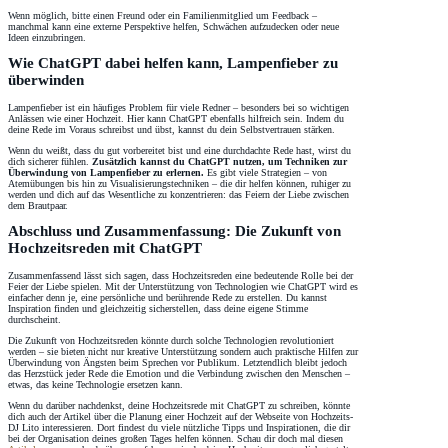
Wenn möglich, bitte einen Freund oder ein Familienmitglied um Feedback –
manchmal kann eine externe Perspektive helfen, Schwächen aufzudecken oder neue
Ideen einzubringen.
Wie ChatGPT dabei helfen kann, Lampenfieber zu
überwinden
Lampenfieber ist ein häufiges Problem für viele Redner – besonders bei so wichtigen
Anlässen wie einer Hochzeit. Hier kann ChatGPT ebenfalls hilfreich sein. Indem du
deine Rede im Voraus schreibst und übst, kannst du dein Selbstvertrauen stärken.
Wenn du weißt, dass du gut vorbereitet bist und eine durchdachte Rede hast, wirst du
dich sicherer fühlen.
Zusätzlich kannst du ChatGPT nutzen, um Techniken zur
Überwindung von Lampenfieber zu erlernen.
Es gibt viele Strategien – von
Atemübungen bis hin zu Visualisierungstechniken – die dir helfen können, ruhiger zu
werden und dich auf das Wesentliche zu konzentrieren: das Feiern der Liebe zwischen
dem Brautpaar.
Abschluss und Zusammenfassung: Die Zukunft von
Hochzeitsreden mit ChatGPT
Zusammenfassend lässt sich sagen, dass Hochzeitsreden eine bedeutende Rolle bei der
Feier der Liebe spielen. Mit der Unterstützung von Technologien wie ChatGPT wird es
einfacher denn je, eine persönliche und berührende Rede zu erstellen. Du kannst
Inspiration finden und gleichzeitig sicherstellen, dass deine eigene Stimme
durchscheint.
Die Zukunft von Hochzeitsreden könnte durch solche Technologien revolutioniert
werden – sie bieten nicht nur kreative Unterstützung sondern auch praktische Hilfen zur
Überwindung von Ängsten beim Sprechen vor Publikum. Letztendlich bleibt jedoch
das Herzstück jeder Rede die Emotion und die Verbindung zwischen den Menschen –
etwas, das keine Technologie ersetzen kann.
Wenn du darüber nachdenkst, deine Hochzeitsrede mit ChatGPT zu schreiben, könnte
dich auch der Artikel über die Planung einer Hochzeit auf der Webseite von Hochzeits-
DJ Lito interessieren. Dort findest du viele nützliche Tipps und Inspirationen, die dir
bei der Organisation deines großen Tages helfen können. Schau dir doch mal diesen