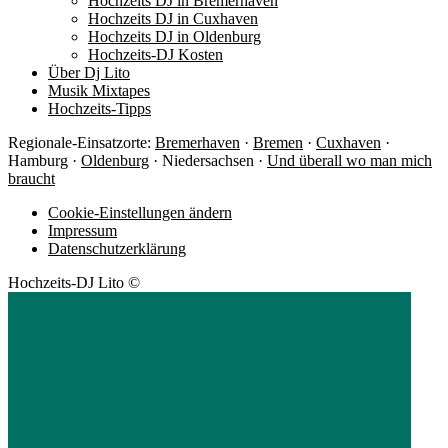
Hochzeits DJ in Bremerhaven
Hochzeits DJ in Cuxhaven
Hochzeits DJ in Oldenburg
Hochzeits-DJ Kosten
Über Dj Lito
Musik Mixtapes
Hochzeits-Tipps
Regionale-Einsatzorte:
Bremerhaven
·
Bremen
·
Cuxhaven
·
Hamburg ·
Oldenburg
· Niedersachsen ·
Und überall wo man mich
braucht
Cookie-Einstellungen ändern
Impressum
Datenschutzerklärung
Hochzeits-DJ Lito ©