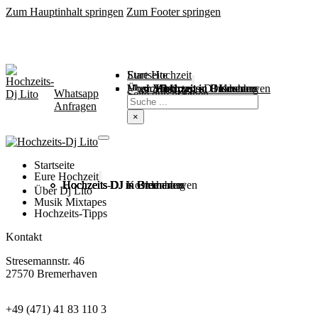
Zum Hauptinhalt springen
Zum Footer springen
Startseite
Eure Hochzeit
Über Mich
Music / Mixtapes
Hochzeitstipps
Hochzeit in Bremen
Hochzeit in Bremerhaven
Hochzeit in Cuxhaven
Hochzeit in Oldenburg
Hochzeits-DJ Kosten
Whatsapp
Suchen
Seite durchsuchen
Anfragen
×
Startseite
Eure Hochzeit
Hochzeits DJ in Bremen
Hochzeits DJ in Bremerhaven
Hochzeits DJ in Cuxhaven
Hochzeits DJ in Oldenburg
Hochzeits-DJ Kosten
Über Dj Lito
Musik Mixtapes
Hochzeits-Tipps
Kontakt
Stresemannstr. 46
27570 Bremerhaven
+49 (471) 41 83 110 3