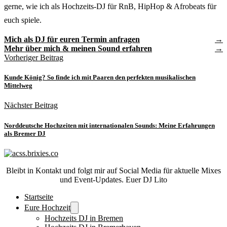
gerne, wie ich als Hochzeits-DJ für RnB, HipHop & Afrobeats für
euch spiele.
Mich als DJ für euren Termin anfragen
Mehr über mich & meinen Sound erfahren
Vorheriger Beitrag
Kunde König? So finde ich mit Paaren den perfekten musikalischen
Mittelweg
Nächster Beitrag
Norddeutsche Hochzeiten mit internationalen Sounds: Meine Erfahrungen
als Bremer DJ
Bleibt in Kontakt und folgt mir auf Social Media für aktuelle Mixes
und Event-Updates. Euer DJ Lito
Startseite
Eure Hochzeit
Hochzeits DJ in Bremen