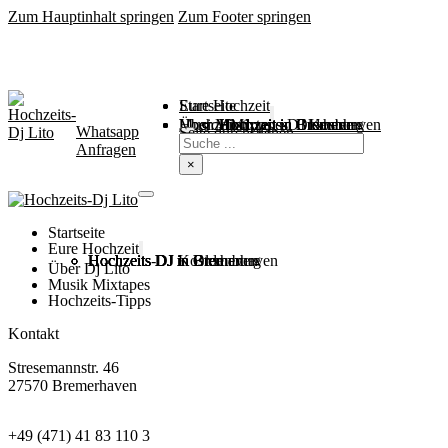
Zum Hauptinhalt springen
Zum Footer springen
Startseite
Eure Hochzeit
Über Mich
Music / Mixtapes
Hochzeitstipps
Hochzeit in Bremen
Hochzeit in Bremerhaven
Hochzeit in Cuxhaven
Hochzeit in Oldenburg
Hochzeits-DJ Kosten
Whatsapp
Suchen
Seite durchsuchen
Anfragen
×
Startseite
Eure Hochzeit
Hochzeits DJ in Bremen
Hochzeits DJ in Bremerhaven
Hochzeits DJ in Cuxhaven
Hochzeits DJ in Oldenburg
Hochzeits-DJ Kosten
Über Dj Lito
Musik Mixtapes
Hochzeits-Tipps
Kontakt
Stresemannstr. 46
27570 Bremerhaven
+49 (471) 41 83 110 3