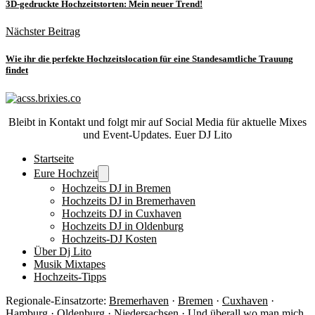
3D-gedruckte Hochzeitstorten: Mein neuer Trend!
Nächster Beitrag
Wie ihr die perfekte Hochzeitslocation für eine Standesamtliche Trauung
findet
Bleibt in Kontakt und folgt mir auf Social Media für aktuelle Mixes
und Event-Updates. Euer DJ Lito
Startseite
Eure Hochzeit
Hochzeits DJ in Bremen
Hochzeits DJ in Bremerhaven
Hochzeits DJ in Cuxhaven
Hochzeits DJ in Oldenburg
Hochzeits-DJ Kosten
Über Dj Lito
Musik Mixtapes
Hochzeits-Tipps
Regionale-Einsatzorte:
Bremerhaven
·
Bremen
·
Cuxhaven
·
Hamburg ·
Oldenburg
· Niedersachsen ·
Und überall wo man mich