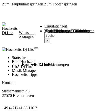
Zum Hauptinhalt springen
Zum Footer springen
Startseite
Eure Hochzeit
Über Mich
Music / Mixtapes
Hochzeitstipps
Hochzeit in Bremen
Hochzeit in Bremerhaven
Hochzeit in Cuxhaven
Hochzeit in Oldenburg
Hochzeits-DJ Kosten
Whatsapp
Suchen
Seite durchsuchen
Anfragen
×
Startseite
Eure Hochzeit
Hochzeits DJ in Bremen
Hochzeits DJ in Bremerhaven
Hochzeits DJ in Cuxhaven
Hochzeits DJ in Oldenburg
Hochzeits-DJ Kosten
Über Dj Lito
Musik Mixtapes
Hochzeits-Tipps
Kontakt
Stresemannstr. 46
27570 Bremerhaven
+49 (471) 41 83 110 3