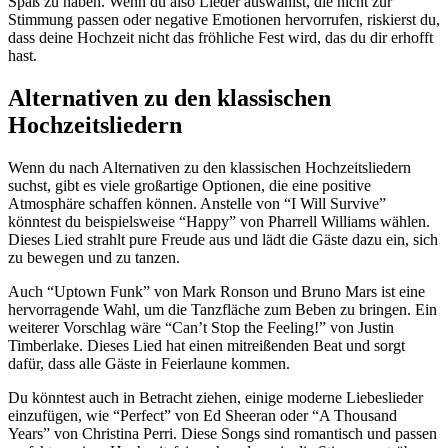
Spaß zu haben. Wenn du also Lieder auswählst, die nicht zur
Stimmung passen oder negative Emotionen hervorrufen, riskierst du,
dass deine Hochzeit nicht das fröhliche Fest wird, das du dir erhofft
hast.
Alternativen zu den klassischen
Hochzeitsliedern
Wenn du nach Alternativen zu den klassischen Hochzeitsliedern
suchst, gibt es viele großartige Optionen, die eine positive
Atmosphäre schaffen können. Anstelle von “I Will Survive”
könntest du beispielsweise “Happy” von Pharrell Williams wählen.
Dieses Lied strahlt pure Freude aus und lädt die Gäste dazu ein, sich
zu bewegen und zu tanzen.
Auch “Uptown Funk” von Mark Ronson und Bruno Mars ist eine
hervorragende Wahl, um die Tanzfläche zum Beben zu bringen. Ein
weiterer Vorschlag wäre “Can’t Stop the Feeling!” von Justin
Timberlake. Dieses Lied hat einen mitreißenden Beat und sorgt
dafür, dass alle Gäste in Feierlaune kommen.
Du könntest auch in Betracht ziehen, einige moderne Liebeslieder
einzufügen, wie “Perfect” von Ed Sheeran oder “A Thousand
Years” von Christina Perri. Diese Songs sind romantisch und passen