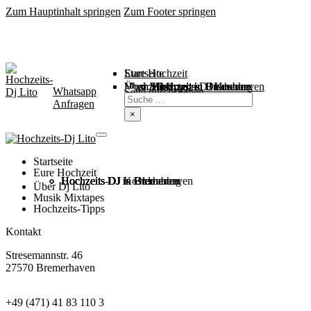
Zum Hauptinhalt springen
Zum Footer springen
Startseite
Eure Hochzeit
Über Mich
Music / Mixtapes
Hochzeitstipps
Hochzeit in Bremen
Hochzeit in Bremerhaven
Hochzeit in Cuxhaven
Hochzeit in Oldenburg
Hochzeits-DJ Kosten
Whatsapp
Suchen
Seite durchsuchen
Anfragen
×
Startseite
Eure Hochzeit
Hochzeits DJ in Bremen
Hochzeits DJ in Bremerhaven
Hochzeits DJ in Cuxhaven
Hochzeits DJ in Oldenburg
Hochzeits-DJ Kosten
Über Dj Lito
Musik Mixtapes
Hochzeits-Tipps
Kontakt
Stresemannstr. 46
27570 Bremerhaven
+49 (471) 41 83 110 3