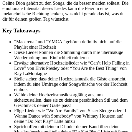
Celine Dion gehört zu den Songs, die du besser meiden solltest. Die
emotionale Intensität dieses Liedes kann die Feier in eine
melancholische Richtung lenken, was nicht gerade das ist, was du
dir für deinen großen Tag wünschst.
Key Takeaways
“Macarena” und “YMCA” gehören definitiv nicht auf die
Playlist einer Hochzeit
Diese Lieder können die Stimmung durch ihre übermäßige
Wiederholung und Einfachheit ruinieren
Erwäge alternative Hochzeitslieder wie “Can’t Help Falling in
Love” von Elvis Presley oder “You Are the Best Thing” von
Ray LaMontagne
Stelle sicher, dass deine Hochzeitsmusik die Gäste anspricht,
indem du eine Umfrage oder Songwünsche vor der Hochzeit
einholst
Wähle deine Hochzeitsmusik sorgfältig aus, um
sicherzustellen, dass sie zu deinem persönlichen Stil und dem
Geschmack deiner Gäste passt
Füge Lieder wie “We Are Family” von Sister Sledge oder “I
Wanna Dance with Somebody” von Whitney Houston auf
deine “Do Not Play” Liste hinzu
Sprich offen mit deinem DJ oder deiner Band über deine
Musikwünsche und teile deine “Do Not Play” Liste mit ihnen