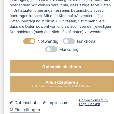
oder ändern.Wir weisen darauf hin, dass einige Tools Daten
in Drittstaaten ohne angemessenes Datenschutzniveau
übertragen können. Mit dem Klick auf «Akzeptieren (inkl.
Datenübertragung in Nicht-EU-Staaten)» stimmen Sie zu,
dass die Daten sowohl von uns als auch von den jeweiligen
Drittanbietern (auch aus Nicht-EU-Staaten) verwendet
werden dürfen. Sie können Ihre Cookie-Einstellungen
Notwendig
Funktional
selbstverständlich jederzeit ändern.
Marketing
Optionale ablehnen
Alle akzeptieren
inkl. Datenübertragung in Nicht-EU-Staaten
Cookie Consent by
Datenschutz
Impressum
Legal Cockpit
Einstellungen