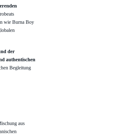
ierenden
robeats
ßen wie Burna Boy
globalen
und der
und authentischen
chen Begleitung
 Mischung aus
kanischen