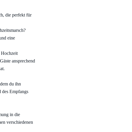
h, die perfekt für
chzeitsmarsch?
und eine
e Hochzeit
e Gäste ansprechend
at.
ndem du ihn
d des Empfangs
mmung in die
hen verschiedenen