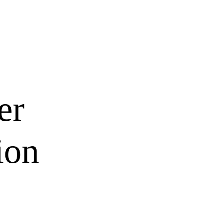
er
ion